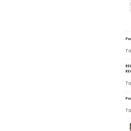
Pe
Ta
RE
RE
Ta
Pe
Ta