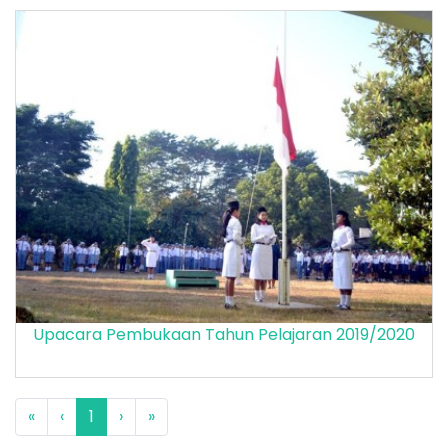
Upacara Pembukaan Tahun Pelajaran 2019/2020
«
‹
1
›
»