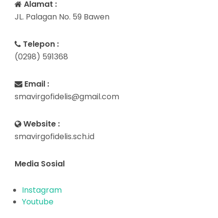
Alamat :
JL. Palagan No. 59 Bawen
Telepon :
(0298) 591368
Email :
smavirgofidelis@gmail.com
Website :
smavirgofidelis.sch.id
Media Sosial
Instagram
Youtube