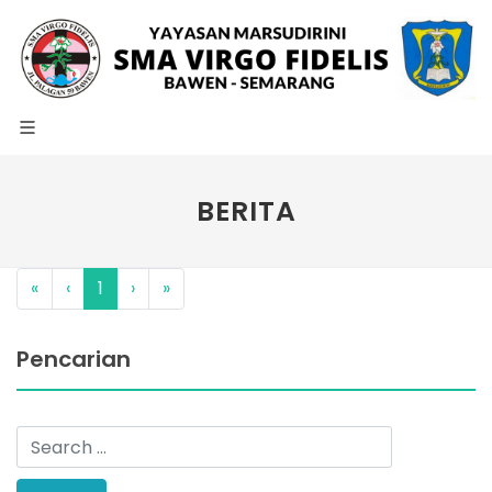
BERITA
«
‹
1
›
»
Pencarian